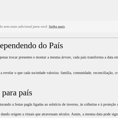
ão sem custo adicional para você.
Saiba mais
.
 dependendo do País
enas trocar presentes e montar a mesma árvore, cada país transforma a data e
sa a revelar o que cada sociedade valoriza: família, comunidade, reconciliação,
 para país
rando a festas pagãs ligadas ao solstício de inverno, às colheitas e à proteção
dando origem a rituais que atravessam séculos. Assim, a mesma data pode signif