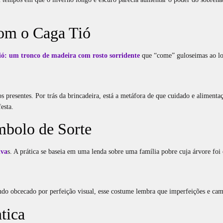
om o Caga Tió
ió
: um tronco de madeira com rosto sorridente
que “come” guloseimas ao l
 presentes. Por trás da brincadeira, está a metáfora de que cuidado e alimenta
esta.
mbolo de Sorte
iva
s. A prática se baseia em uma lenda sobre uma família pobre cuja árvore foi
ndo obcecado por perfeição visual, esse costume lembra que imperfeições e c
tica