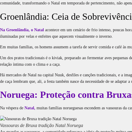
comunidade, transformando o Natal em temporada de pertencimento, não apena
Groenlândia: Ceia de Sobrevivênci
Na Groenlândia, o Natal
acontece em um cenário de frio intenso, poucas hora
iluminadas por velas e enfeites que aquecem visualmente o inverno.
Em muitas famílias, os homens assumem a tarefa de servir comida e café às mu
Um dos pratos tradicionais é o kiviak, preparado ao fermentar aves pequenas 
relação íntima com o clima e a caça.
Há mercados de Natal na capital Nuuk, desfiles e canções tradicionais, e a im
de caça lembram que, ali, a festa também nasce da necessidade de se adaptar a
Noruega: Proteção contra Bruxas
Na véspera de
Natal,
muitas famílias norueguesas escondem as vassouras da casa
Vassouras de Bruxa tradição Natal Noruega
Ao guardar as vassouras, a comunidade reforçava a ideia de proteção mútua em