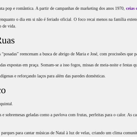
data pop e romântica. A partir de campanhas de marketing dos anos 1970,
ceias
enquanto o dia em si não é feriado oficial. O foco recai menos na família exte
 de vida.
Ruas
s “posadas” reencenam a busca de abrigo de Maria e José, com procissões que p
das expostas em praça. Somam‑se a isso fogos, missas de meia‑noite e festas 
ndígenas e reforçando laços para além das paredes domésticas.
co
quintal.
s e sobremesas geladas como a pavlova com frutas, perfeitas para o calor. As cas
 parques para cantar músicas de Natal à luz de velas, criando um clima comuni