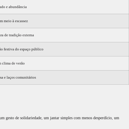
dado e abundância
m meio à escassez
ra de tradição externa
o festiva do espaço público
m clima de verão
sa e laços comunitários
o: um gesto de solidariedade, um jantar simples com menos desperdício, um