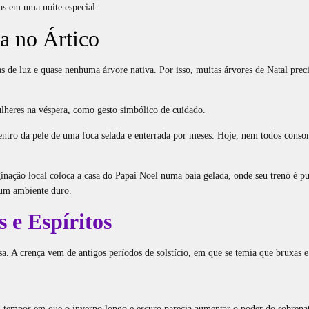
s em uma noite especial.
a no Ártico
s de luz e quase nenhuma árvore nativa. Por isso, muitas árvores de Natal prec
lheres na véspera, como gesto simbólico de cuidado.
dentro da pele de uma foca selada e enterrada por meses. Hoje, nem todos cons
aginação local coloca a casa do Papai Noel numa baía gelada, onde seu trenó é
 um ambiente duro.
 e Espíritos
. A crença vem de antigos períodos de solstício, em que se temia que bruxas e e
 tempos em que o inverno longo e escuro parecia aumentar o poder do sobrenat