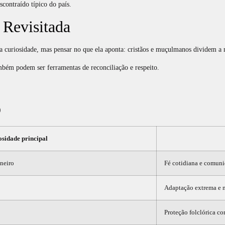
scontraído típico do país.
 Revisitada
r a curiosidade, mas pensar no que ela aponta: cristãos e muçulmanos dividem a 
bém podem ser ferramentas de reconciliação e respeito.
o
osidade principal
neiro
Fé cotidiana e comuni
Adaptação extrema e 
Proteção folclórica co