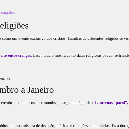
 relações
.
eligiões
o como um evento exclusivo dos cristãos. Famílias de diferentes religiões se v
eito entre crenças.
Esse modelo mostra como datas religiosas podem se transfo
ulmano
embro a Janeiro
 setembro, os famosos “ber months”, e seguem até janeiro.
Lanternas “parol”, 
idos em uma mistura de devoção, músicas e refeições comunitárias. Essa duraç