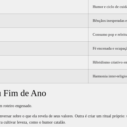
Humor e ciclo de cui
Bênçãos inesperadas e
Consumo pop e releitu
Fé encenada e ocupaçã
Hibridismo criativo e
Harmonia inter‑religio
eu Fim de Ano
um roteiro engessado.
nversar sobre o que ela revela de seus valores. Outra é criar um ritual própri
a cultivar leveza, como o humor catalão.