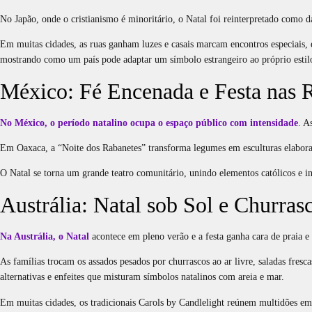
No Japão, onde o cristianismo é minoritário, o Natal foi reinterpretado como 
Em muitas cidades, as ruas ganham luzes e casais marcam encontros especiais, 
mostrando como um país pode adaptar um símbolo estrangeiro ao próprio estilo
México: Fé Encenada e Festa nas 
No México, o período natalino ocupa o espaço público com intensidade
. A
Em Oaxaca, a “Noite dos Rabanetes” transforma legumes em esculturas elabora
O Natal se torna um grande teatro comunitário, unindo elementos católicos e i
Austrália: Natal sob Sol e Churras
Na Austrália, o Natal
acontece em pleno verão e a festa ganha cara de praia e 
As famílias trocam os assados pesados por churrascos ao ar livre, saladas fresca
alternativas e enfeites que misturam símbolos natalinos com areia e mar.
Em muitas cidades, os tradicionais Carols by Candlelight reúnem multidões em