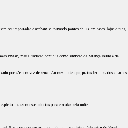
isam ser importadas e acabam se tornando pontos de luz em casas, lojas e ruas,
omem kiviak, mas a tradição continua como símbolo da herança inuíte e da
 puxado por cães em vez de renas. Ao mesmo tempo, pratos fermentados e carnes
spíritos usassem esses objetos para circular pela noite.
ural. Esse costume preserva um lado mais sombrio e folclórico do Natal,