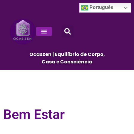
Português
Decoração E Design De Interiores
Ocaszen | Equilíbrio de Corpo,
Casa e Consciência
Bem Estar