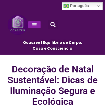
Português
Decoração E Design De Interiores
Ocaszen | Equilíbrio de Corpo,
Casa e Consciência
Decoração de Natal
Sustentável: Dicas de
Iluminação Segura e
Ecológica