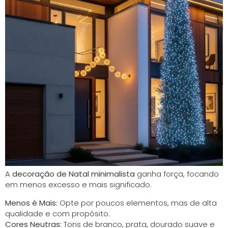
A
decoração de Natal minimalista
ganha força, focando
em menos excesso e mais significado.
Menos é Mais:
Opte por poucos elementos, mas de alta
qualidade e com propósito.
Cores Neutras:
Tons de branco, prata, dourado suave e