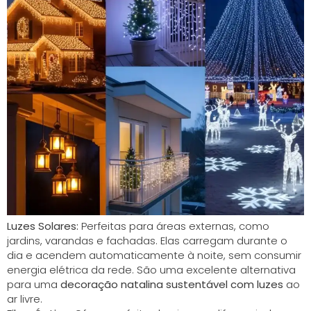
Luzes Solares:
Perfeitas para áreas externas, como
jardins, varandas e fachadas. Elas carregam durante o
dia e acendem automaticamente à noite, sem consumir
energia elétrica da rede. São uma excelente alternativa
para uma
decoração natalina sustentável com luzes
ao
ar livre.