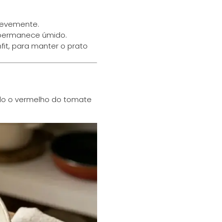
 levemente.
 permanece úmido.
t, para manter o prato
ndo o vermelho do tomate