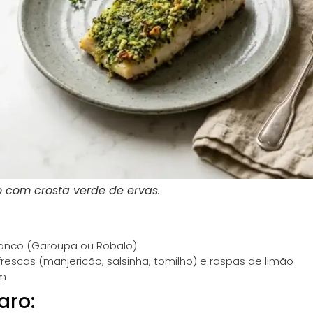
to com crosta verde de ervas.
branco (Garoupa ou Robalo)
frescas (manjericão, salsinha, tomilho) e raspas de limão
em
aro: