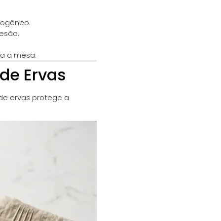
mogêneo.
mesão.
da a mesa.
de Ervas
de ervas protege a