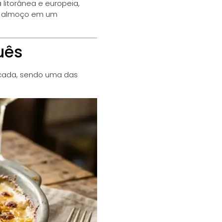
 litorânea e europeia,
 o almoço em um
uês
icada, sendo uma das