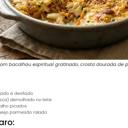
om bacalhau espiritual gratinado, crosta dourada de
gado e desfiado
ca) demolhado no leite
alho picados
ueijo parmesão ralado
aro: