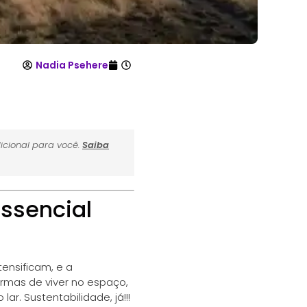
Nadia Psehere
icional para você.
Saiba
Essencial
ensificam, e a
rmas de viver no espaço,
. Sustentabilidade, já!!!