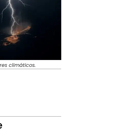
es climáticos.
e