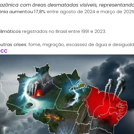
zônica com áreas desmatadas visíveis, representando
nia aumentou 17,8%
entre agosto de 2024 e março de 2025
climáticos
registrados no Brasil entre 1991 e 2023.
outras crises
: fome, migração, escassez de água e desiguald
IPCC