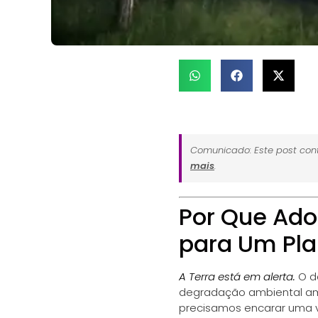
Comunicado: Este post cont
mais
.
Por Que Adot
para Um Pla
A Terra está em alerta.
O d
degradação ambiental ame
precisamos encarar uma ve