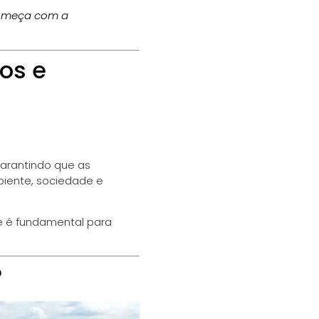
começa com a
os e
arantindo que as
biente, sociedade e
 e é fundamental para
?