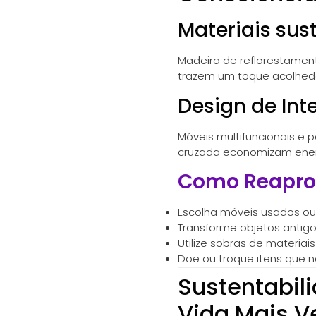
Materiais sus
Madeira de reflorestament
trazem um toque acolhedo
Design de Int
Móveis multifuncionais e 
cruzada economizam ener
Como Reaprov
Escolha móveis usados ou
Transforme objetos antig
Utilize sobras de materiai
Doe ou troque itens que 
Sustentabili
Vida Mais V