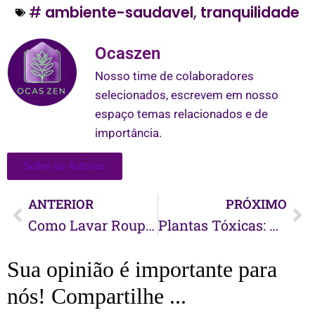
#
ambiente-saudavel
,
tranquilidade
Ocaszen
Nosso time de colaboradores
selecionados, escrevem em nosso
espaço temas relacionados e de
importância.
Sobre as Autoras
ANTERIOR
PRÓXIMO
Como Lavar Roupas de Maneira Mais Sustentável
Plantas Tóxicas: Como Identificar e Integrar em nosso lar
Sua opinião é importante para
nós! Compartilhe ...