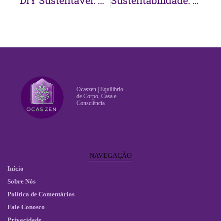
DIY Sustentável: Projetos de Decoração Eco-Amigáveis
Sustentabilidade: Legado que Deixaremos às Futuras Gerações
Ocaszen | Equilíbrio
de Corpo, Casa e
Consciência
NAVEGAÇÃO
Início
Sobre Nós
Política de Comentários
Fale Conosco
Privacidade