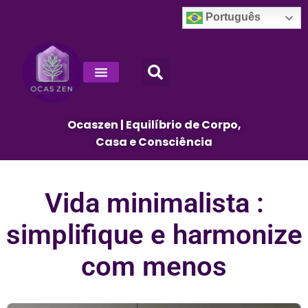
Português
Decoração E Design De Interiores
Ocaszen | Equilíbrio de Corpo,
Casa e Consciência
Vida minimalista :
simplifique e harmonize
com menos