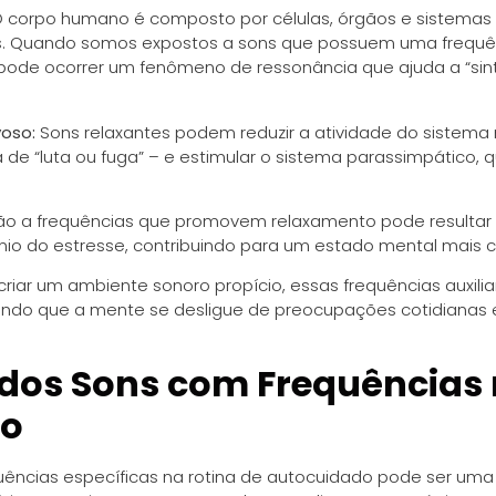
 corpo humano é composto por células, órgãos e sistemas
s. Quando somos expostos a sons que possuem uma frequê
 pode ocorrer um fenômeno de ressonância que ajuda a “sin
voso:
Sons relaxantes podem reduzir a atividade do sistema 
 de “luta ou fuga” – e estimular o sistema parassimpático
ão a frequências que promovem relaxamento pode resultar
mônio do estresse, contribuindo para um estado mental mais 
criar um ambiente sonoro propício, essas frequências auxil
tindo que a mente se desligue de preocupações cotidianas 
 dos Sons com Frequências
do
uências específicas na rotina de autocuidado pode ser uma