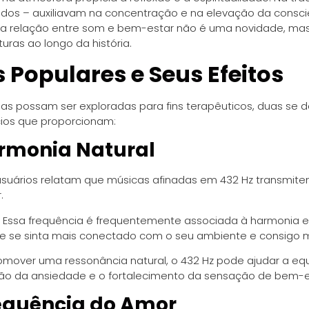
ados – auxiliavam na concentração e na elevação da consci
 a relação entre som e bem-estar não é uma novidade, mas
uras ao longo da história.
 Populares e Seus Efeitos
ias possam ser exploradas para fins terapêuticos, duas se
cios que proporcionam:
armonia Natural
usuários relatam que músicas afinadas em 432 Hz transmi
.
Essa frequência é frequentemente associada à harmonia e
te se sinta mais conectado com o seu ambiente e consigo
mover uma ressonância natural, o 432 Hz pode ajudar a equ
ção da ansiedade e o fortalecimento da sensação de bem-e
requência do Amor