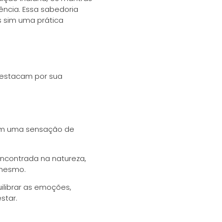
ência. Essa sabedoria
 sim uma prática
 destacam por sua
tem uma sensação de
ncontrada na natureza,
 mesmo.
ilibrar as emoções,
star.