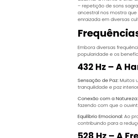
– repetição de sons sagr
ancestral nos mostra que
enraizada em diversas cult
Frequências
Embora diversas frequênc
popularidade e os benefí
432 Hz – A H
Sensação de Paz:
Muitos 
tranquilidade e paz interior
Conexão com a Natureza:
fazendo com que o ouvin
Equilíbrio Emocional:
Ao pro
contribuindo para a redu
528 Hz – A F