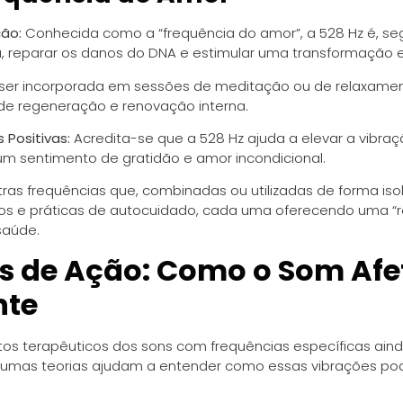
ão:
Conhecida como a “frequência do amor”, a 528 Hz é, s
, reparar os danos do DNA e estimular uma transformação 
ser incorporada em sessões de meditação ou de relaxamen
de regeneração e renovação interna.
 Positivas:
Acredita-se que a 528 Hz ajuda a elevar a vibraç
 um sentimento de gratidão e amor incondicional.
tras frequências que, combinadas ou utilizadas de forma is
 e práticas de autocuidado, cada uma oferecendo uma “re
saúde.
 de Ação: Como o Som Afe
nte
eitos terapêuticos dos sons com frequências específicas ai
gumas teorias ajudam a entender como essas vibrações p