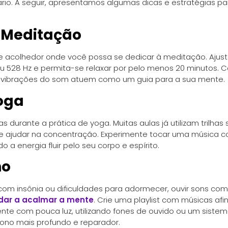
io. A seguir, apresentamos algumas dicas e estratégias par
 Meditação
 e acolhedor onde você possa se dedicar à meditação. Ajus
 ou 528 Hz e permita-se relaxar por pelo menos 20 minutos. 
s vibrações do som atuem como um guia para a sua mente.
oga
s durante a prática de yoga. Muitas aulas já utilizam trilha
e ajudar na concentração. Experimente tocar uma música 
do a energia fluir pelo seu corpo e espírito.
no
om insônia ou dificuldades para adormecer, ouvir sons com
dar a acalmar a mente
. Crie uma playlist com músicas af
te com pouca luz, utilizando fones de ouvido ou um sistem
 sono mais profundo e reparador.