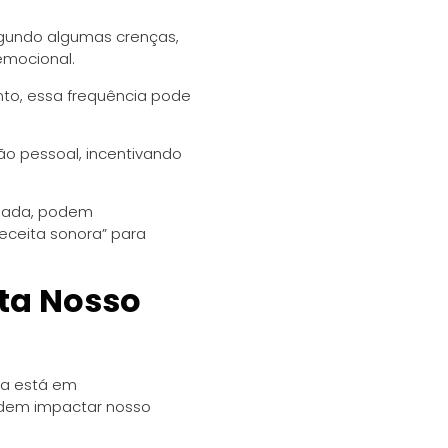
egundo algumas crenças,
emocional.
to, essa frequência pode
ão pessoal, incentivando
olada, podem
ceita sonora” para
ta Nosso
nda está em
odem impactar nosso