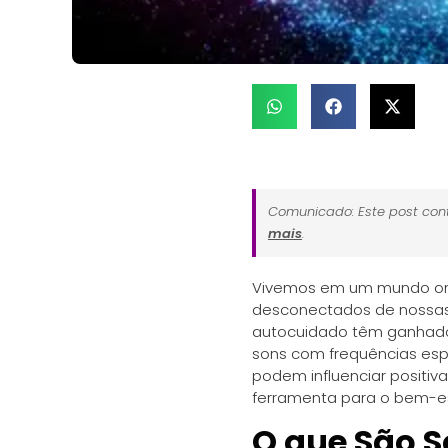
Comunicado: Este post cont
mais
.
Vivemos em um mundo onde
desconectados de nossas e
autocuidado têm ganhado
sons com frequências espe
podem influenciar positi
ferramenta para o bem-es
O que São S