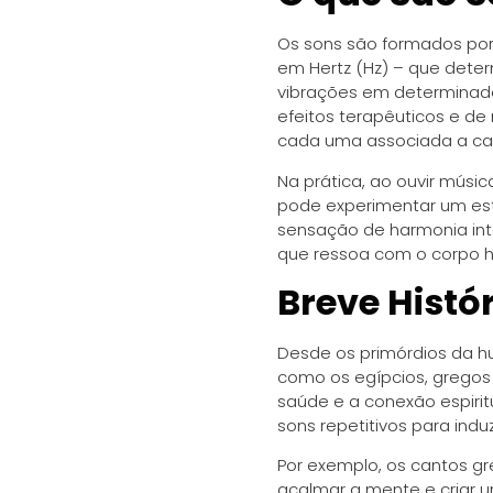
Os sons são formados por
em Hertz (Hz) – que dete
vibrações em determinados
efeitos terapêuticos e de
cada uma associada a cara
Na prática, ao ouvir músic
pode experimentar um es
sensação de harmonia int
que ressoa com o corpo h
Breve Histó
Desde os primórdios da hu
como os egípcios, gregos 
saúde e a conexão espirit
sons repetitivos para indu
Por exemplo, os cantos gr
acalmar a mente e criar u