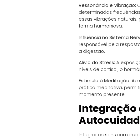
Ressonância e Vibração:
O
determinadas frequência
essas vibrações naturais,
forma harmoniosa.
Influência no Sistema Ner
responsável pela resposta
a digestão.
Alívio do Stress:
A exposiç
níveis de cortisol, o hor
Estímulo à Meditação:
Ao 
prática meditativa, permi
momento presente.
Integração
Autocuida
Integrar os sons com freq