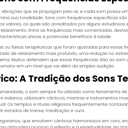
 vibrações que se propagam pelo ar, e cada som possui u
rmina sua tonalidade. Sons com frequências específicas sã
 valores, os quais são acreditados por alguns estudiosos 
 relaxamento. Entre as frequências mais comentadas, desta
cterísticas únicas e potenciais benefícios à saúde.
as ou faixas terapêuticas que foram ajustadas para essas fr
tado de relaxamento mais profundo, uma redução no estr
erna. Muitos defendem que essas frequências dão ao som u
umano em um nível que vai além da simples audição.
rico: A Tradição dos Sons T
manidade, o som sempre foi utilizado como ferramenta de cu
e indianos, utilizavam cânticos, mantras e instrumentos mu
ual. Os templos e rituais religiosos frequentemente conta
zir estados de transe, meditação e cura.
egorianos, que envolvem cânticos harmoniosos em coro, era
ma atmosfera propícia à reflexão e à espiritualidade. Na tra