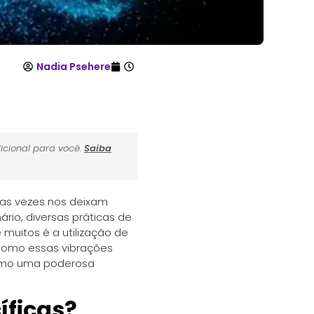
Nadia Psehere
icional para você.
Saiba
tas vezes nos deixam
rio, diversas práticas de
uitos é a utilização de
, como essas vibrações
como uma poderosa
íficas?