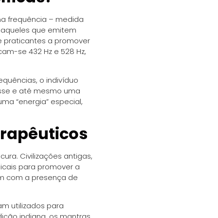
ma frequência – medida
o aqueles que emitem
e praticantes a promover
cam-se 432 Hz e 528 Hz,
equências, o indivíduo
esse e até mesmo uma
ma “energia” especial,
erapêuticos
ra. Civilizações antigas,
sicais para promover a
vam com a presença de
m utilizados para
dição indiana, os mantras