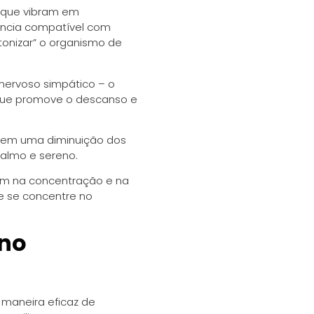
 que vibram em
ncia compatível com
tonizar” o organismo de
nervoso simpático – o
, que promove o descanso e
 em uma diminuição dos
calmo e sereno.
iam na concentração e na
e se concentre no
 no
 maneira eficaz de